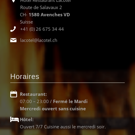
Hôtel Restaurant Lacotel
Route de Salavaux 2
CH-
1580 Avenches VD
Suisse
+41 (0) 26 675 34 44
lacotel@lacotel.ch
Horaires
Restaurant:
07:00 – 23:00 /
Fermé le Mardi
Mercredi ouvert sans cuisine
Hôtel:
Ouvert 7/7 Cuisine aussi le mercredi soir.