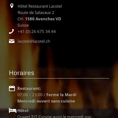
Hôtel Restaurant Lacotel
Route de Salavaux 2
CH-
1580 Avenches VD
Suisse
+41 (0) 26 675 34 44
lacotel@lacotel.ch
Horaires
Restaurant:
07:00 – 23:00 /
Fermé le Mardi
Mercredi ouvert sans cuisine
Hôtel:
Ouvert 7/7 Cuisine aussi le mercredi soir.