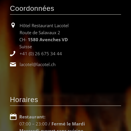
Coordonnées
Hôtel Restaurant Lacotel
Route de Salavaux 2
CH-
1580 Avenches VD
Suisse
+41 (0) 26 675 34 44
lacotel@lacotel.ch
Horaires
Restaurant:
07:00 – 23:00 /
Fermé le Mardi
Mercredi ouvert sans cuisine